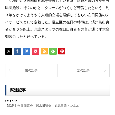
立地が足立民団所有地を借家している為、総連所属の方が何故
民団施設に行くのかと、クレームがつくなど苦労したという。約
３年をかけてようやく人道的立場を理解してもらい在日同胞のデ
イサービスとして定着した。足立区の在日の特徴は、済州島出身
者が９０％以上。介護スタッフの在日出身者も方言が通じず大変
御苦労したと述べている。
前の記事
次の記事
関連記事
2012.9.19
【広島】合同同窓会（麗水博覧会・対馬日韓トンネル）