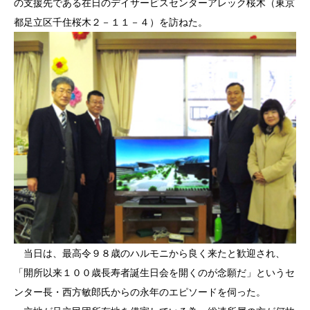
の支援先である在日のデイサービスセンターアレック桜木（東京
都足立区千住桜木２－１１－４）を訪ねた。
当日は、最高令９８歳のハルモニから良く来たと歓迎され、
「開所以来１００歳長寿者誕生日会を開くのが念願だ」というセ
ンター長・西方敏郎氏からの永年のエピソードを伺った。