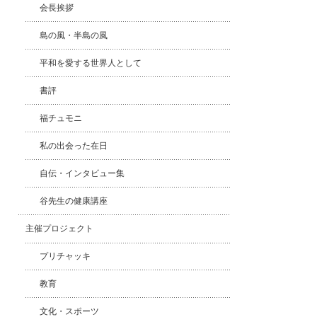
会長挨拶
島の風・半島の風
平和を愛する世界人として
書評
福チュモニ
私の出会った在日
自伝・インタビュー集
谷先生の健康講座
主催プロジェクト
プリチャッキ
教育
文化・スポーツ