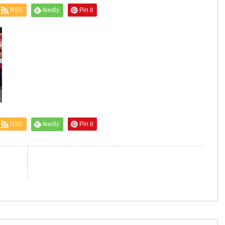
RSS
feedly
Pin it
RSS
feedly
Pin it