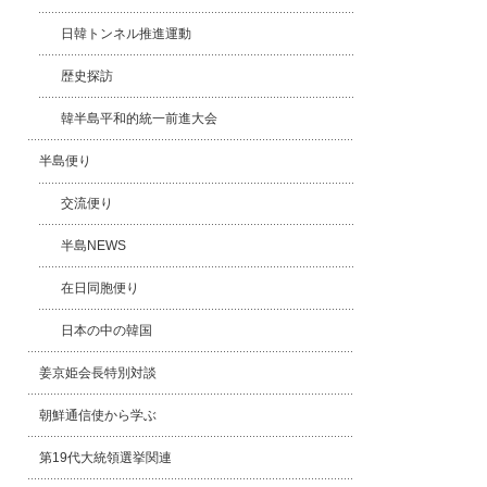
日韓トンネル推進運動
歴史探訪
韓半島平和的統一前進大会
半島便り
交流便り
半島NEWS
在日同胞便り
日本の中の韓国
姜京姫会長特別対談
朝鮮通信使から学ぶ
第19代大統領選挙関連