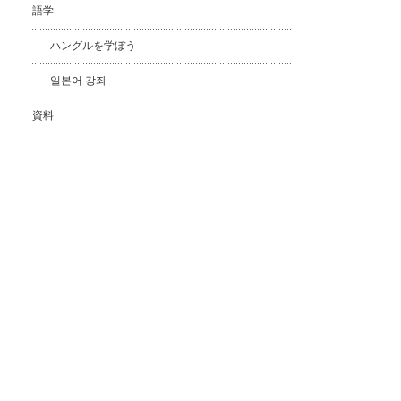
語学
ハングルを学ぼう
일본어 강좌
資料