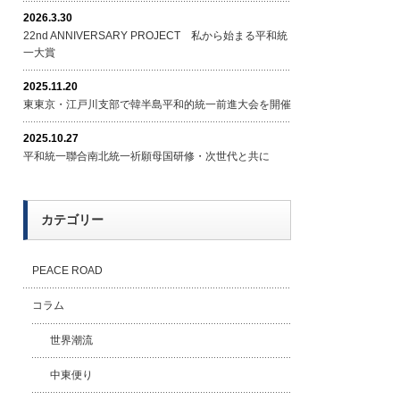
2026.3.30
22nd ANNIVERSARY PROJECT 私から始まる平和統
一大賞
2025.11.20
東東京・江戸川支部で韓半島平和的統一前進大会を開催
2025.10.27
平和統一聯合南北統一祈願母国研修・次世代と共に
カテゴリー
PEACE ROAD
コラム
世界潮流
中東便り