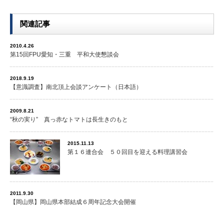
関連記事
2010.4.26
第15回FPU愛知・三重 平和大使懇談会
2018.9.19
【意識調査】南北頂上会談アンケート（日本語）
2009.8.21
“秋の実り” 真っ赤なトマトは長生きのもと
2015.11.13
第１６連合会 ５０回目を迎える料理講習会
2011.9.30
【岡山県】岡山県本部結成６周年記念大会開催