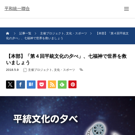
平和統一聯合
記事一覧
主催プロジェクト
,
文化・スポーツ
【本部】「第４回平統文
化の夕べ」、七福神で世界を救いましょう
【本部】「第４回平統文化の夕べ」、七福神で世界を救
いましょう
2018.5.9
主催プロジェクト
,
文化・スポーツ