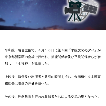
平和統一聯合主催で、４月１６日に第４回「平統文化の夕べ」が
東京都新宿区の会場で行われ、芸能関係者及び平統関係者らが参
加し、「七福神」を観賞した。
上映後、監督及び出演者と共有の時間を持ち、金源植中央本部事
務総長は映画の評価を述べた。
その後、理念教育も行われ参加者たちによる交流の場となった。