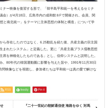
ミナー映像を復習する形で、「韓半島平和統一を考えるセミナ
議会）が4月18日、広島市内の成和館８Fで開催され、会員、関
思想と南北統一」をテーマに主体思想の体制と構造」について学
から存在したのではなく、6.25動乱を経た後、共産主義の宗主国
生まれたシステム」と定義した。更に「共産主義プラス儒教思想
主席を神格化したものである」とし、信仰システムと説明した。
、80年代の韓国運動圏に影響を与えた旨や、1991年11月30日
鮮訪問映像などを視聴し、参加者たちは平和統一は真の愛で解けな
RSS
feedly
Pin it
せ
『二十一世紀の朝鮮通信使 海路をゆく 対馬