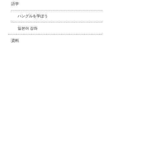
語学
ハングルを学ぼう
일본어 강좌
資料