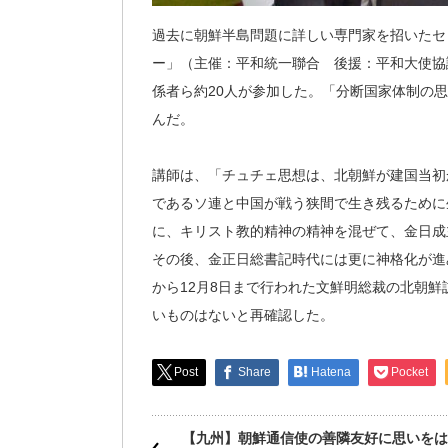
過去に朝鮮半島問題に詳しい専門家を招いたセ
ー」（主催：平和統一聯合 後援：平和大使協
係者ら約20人が参加した。「分断国家体制の
んだ。
講師は、「チュチェ思想は、北朝鮮が建国当初
であるソ連と中国が戦う狭間で生き残るために
に、キリスト教的精神の精神を混ぜて、金日成
その後、金正日総書記時代には更に神格化が進み
から12月8日まで行われた文鮮明総裁の北朝
いものはないと再確認した。
Post
Share
Hatena
Pocket
【九州】朝鮮通信使の善隣友好に思いをは