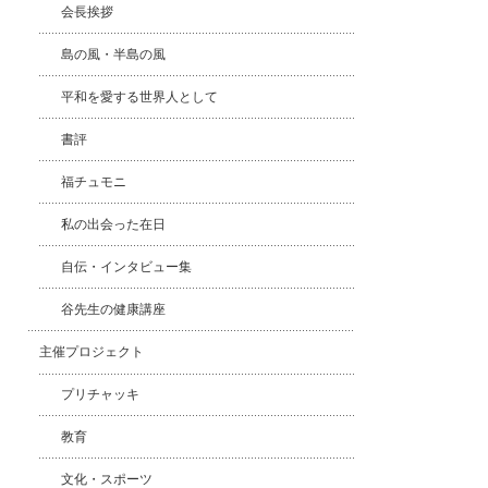
会長挨拶
島の風・半島の風
平和を愛する世界人として
書評
福チュモニ
私の出会った在日
自伝・インタビュー集
谷先生の健康講座
主催プロジェクト
プリチャッキ
教育
文化・スポーツ