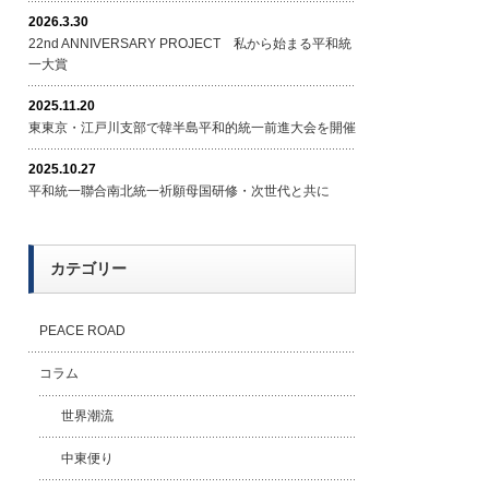
2026.3.30
22nd ANNIVERSARY PROJECT 私から始まる平和統
一大賞
2025.11.20
東東京・江戸川支部で韓半島平和的統一前進大会を開催
2025.10.27
平和統一聯合南北統一祈願母国研修・次世代と共に
カテゴリー
PEACE ROAD
コラム
世界潮流
中東便り