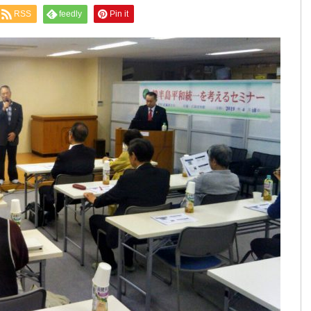
RSS
feedly
Pin it