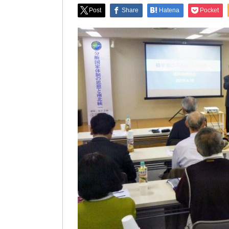
Post
Share
Hatena
Pocket