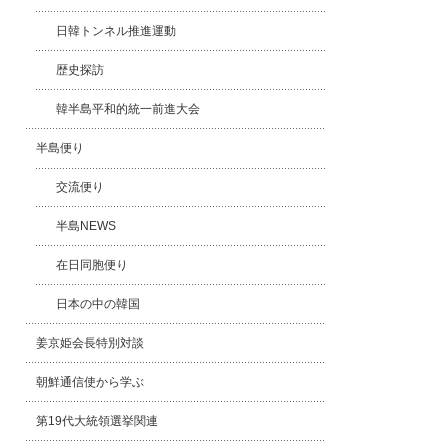
日韓トンネル推進運動
歴史探訪
韓半島平和的統一前進大会
半島便り
交流便り
半島NEWS
在日同胞便り
日本の中の韓国
姜京姫会長特別対談
朝鮮通信使から学ぶ
第19代大統領選挙関連