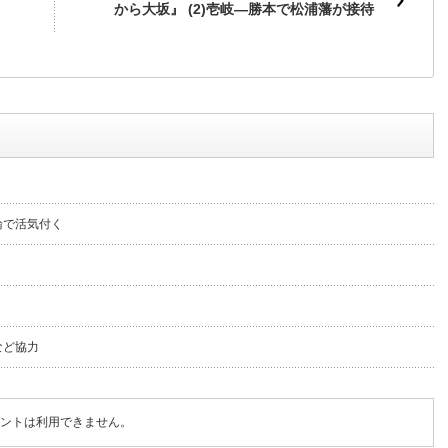
から大坂』 (2)壱岐―勝本で松浦藩が接待
論で活気付く
など協力
ントは利用できません。