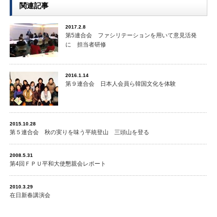
関連記事
2017.2.8
第5連合会 ファシリテーションを用いて意見活発
に 担当者研修
2016.1.14
第９連合会 日本人会員ら韓国文化を体験
2015.10.28
第５連合会 秋の実りを味う平統登山 三頭山を登る
2008.5.31
第4回ＦＰＵ平和大使懇親会レポート
2010.3.29
在日新春講演会