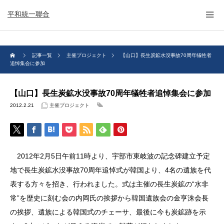
平和統一聯合
記事一覧
主催プロジェクト
【山口】長生炭鉱水没事故70周年犠牲者
追悼集会に参加
【山口】長生炭鉱水没事故70周年犠牲者追悼集会に参加
2012.2.21
主催プロジェクト
2012年2月5日午前11時より、宇部市東岐波の記念碑建立予定
地で長生炭鉱水没事故70周年追悼式が韓国より、4名の遺族を代
表する方々を招き、行われました。式は主催の長生炭鉱の“水非
常”を歴史に刻む会の内岡氏の挨拶から韓国遺族会の金亨洙会長
の挨拶、遺族による韓国式のチェーサ、最後に今も炭鉱跡を示