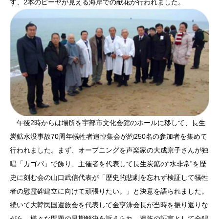
す、2本のピーヤが見える海岸での献花が行われました。
午後2時からは場所を宇部市文化会館のホールに移して、長生
炭鉱水没事故70周年犠牲者追悼集会が約250名の参加者を集めて
行われました。まず、オープニングを声楽家の大成京子さんが独
唱「カゴパ」で飾り、主催者を代表して長生炭鉱の“水非常”を歴
史に刻む会の山口武信代表が「歴史的悲劇を忘れず検証して犠牲
者の慰霊碑建立に向けて頑張りたい。」と決意を語られました。
続いて大韓民国遺族会を代表して金亨洙会長が当時を振り返りな
がら、様々な問題の早期解決を訴えられ、遺族の証言として全錫