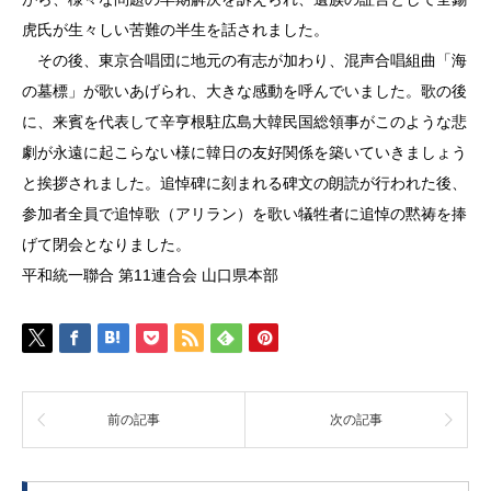
虎氏が生々しい苦難の半生を話されました。
その後、東京合唱団に地元の有志が加わり、混声合唱組曲「海
の墓標」が歌いあげられ、大きな感動を呼んでいました。歌の後
に、来賓を代表して辛亨根駐広島大韓民国総領事がこのような悲
劇が永遠に起こらない様に韓日の友好関係を築いていきましょう
と挨拶されました。追悼碑に刻まれる碑文の朗読が行われた後、
参加者全員で追悼歌（アリラン）を歌い犠牲者に追悼の黙祷を捧
げて閉会となりました。
平和統一聯合 第11連合会 山口県本部
前の記事
次の記事