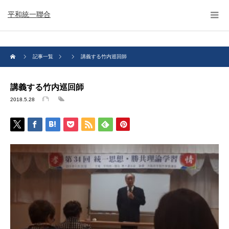
平和統一聯合
記事一覧
講義する竹内巡回師
講義する竹内巡回師
2018.5.28