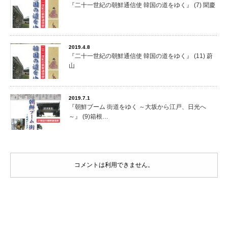
『二十一世紀の朝鮮通信使 韓国の道をゆく』 (7) 聞慶
2019.4.8
『二十一世紀の朝鮮通信使 韓国の道をゆく』 (11) 蔚
山
2019.7.1
『朝鮮ブーム 街道をゆく ～大坂から江戸、日光へ
～』 (9)箱根…
コメントは利用できません。