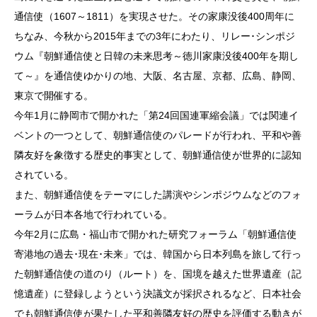
通信使（1607～1811）を実現させた。その家康没後400周年に
ちなみ、今秋から2015年までの3年にわたり、リレー･シンポジ
ウム『朝鮮通信使と日韓の未来思考～徳川家康没後400年を期し
て～』を通信使ゆかりの地、大阪、名古屋、京都、広島、静岡、
東京で開催する。
今年1月に静岡市で開かれた「第24回国連軍縮会議」では関連イ
ベントの一つとして、朝鮮通信使のパレードが行われ、平和や善
隣友好を象徴する歴史的事実として、朝鮮通信使が世界的に認知
されている。
また、朝鮮通信使をテーマにした講演やシンポジウムなどのフォ
ーラムが日本各地で行われている。
今年2月に広島・福山市で開かれた研究フォーラム「朝鮮通信使
寄港地の過去･現在･未来」では、韓国から日本列島を旅して行っ
た朝鮮通信使の道のり（ルート）を、国境を越えた世界遺産（記
憶遺産）に登録しようという決議文が採択されるなど、日本社会
でも朝鮮通信使が果たした平和善隣友好の歴史を評価する動きが