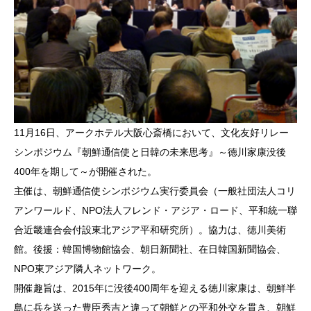
11月16日、アークホテル大阪心斎橋において、文化友好リレー
シンポジウム『朝鮮通信使と日韓の未来思考』～徳川家康没後
400年を期して～が開催された。
主催は、朝鮮通信使シンポジウム実行委員会（一般社団法人コリ
アンワールド、NPO法人フレンド・アジア・ロード、平和統一聯
合近畿連合会付設東北アジア平和研究所）。協力は、徳川美術
館。後援：韓国博物館協会、朝日新聞社、在日韓国新聞協会、
NPO東アジア隣人ネットワーク。
開催趣旨は、2015年に没後400周年を迎える徳川家康は、朝鮮半
島に兵を送った豊臣秀吉と違って朝鮮との平和外交を貫き、朝鮮