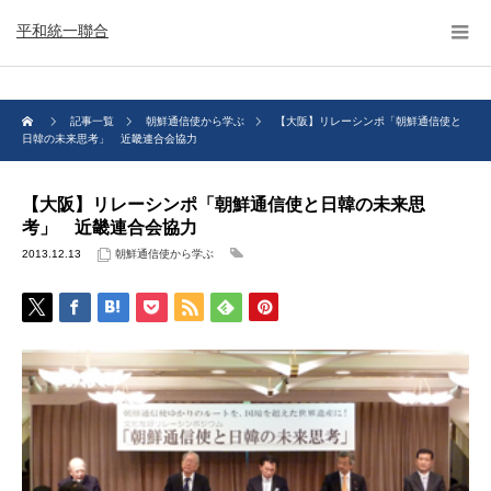
平和統一聯合
記事一覧
朝鮮通信使から学ぶ
【大阪】リレーシンポ「朝鮮通信使と
日韓の未来思考」 近畿連合会協力
【大阪】リレーシンポ「朝鮮通信使と日韓の未来思
考」 近畿連合会協力
2013.12.13
朝鮮通信使から学ぶ