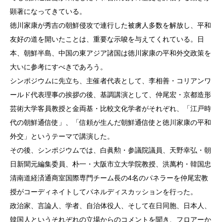
顕著になってきている。
徳川家康が秀吉の朝鮮侵攻で連行した被虜人多数を解放し、平和
友好の道を開いたことは、重要な示唆を与えてくれている。日
本、朝鮮半島、中国の東アジア諸国は徳川家康の平和外交政策を
大いに参考にすべきであろう。
シンポジウムに先立ち、主催者代表として、李相善・コリアンワ
ールド代表理事の挨拶の後、基調講演として、仲尾宏・京都造形
芸術大学客員教授と金両基・比較文化学者がそれぞれ、「江戸時
代の朝鮮通信使」、「信頼が生んだ朝鮮通信使と徳川家康の平和
外交」というテーマで講演した。
その後、シンポジウムでは、白眞勲・参議院議員、天野幸弘・朝
日新聞元編集委員、朴一・大阪市立大学院教授、洪萬杓・韓国忠
清南道経済通商室国際専門チーム長の4名のパネラーを仲尾宏教
授がコーディネイトしてパネルディスカッションを行った。
政治家、言論人、学者、自治体役人、そして在日同胞、日本人、
韓国人というそれぞれの立場からのコメントを聞き、フロアーか