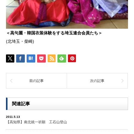
＜高句麗・韓国衣装体験をする埼玉連合会員たち＞
(北埼玉・柴崎)
前の記事
次の記事
関連記事
2011.5.13
【高知県】南北統一祈願 工石山登山