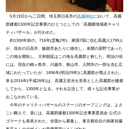
5月19日から二日間、埼玉県日高市の
高麗神社
において、高麗
群建都1300年記念事業のひとつとしての「高麗郷地場産チャリ
ティバザール」が行われた。
約1300年前の、716年(霊亀2年)、東国7国に住む高麗人1799人
が、現在の日高市、飯能市あたりに移住し、未開の原野であった
この地を開拓し、大和朝廷はこの地を高麗群と称した。明治の頃
には、現在の鶴ヶ島市、川越市、狭山市、入間市の一部を含む広
域にわたっていたが、1896年(明治29年)に高麗群が廃止された。
来る2016年(平成28年)は、高麗王若光を首長とした高麗郡が建都
してから、1300年となる。それを記念して、様々な記念事業が
おこなわれている。
今年のチャリティバザールのステージのオープニングは、よさ
こい舞人で、昼には、高麗群建都1300年記念事業委員会 公式ロ
ゴマークも発表された。全国から募集し、東京都在住の画家佐藤