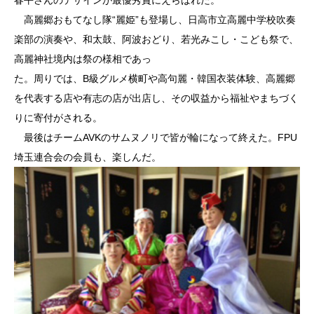
春平さんのデザインが最優秀賞にえらばれた。
高麗郷おもてなし隊“麗姫”も登場し、日高市立高麗中学校吹奏
楽部の演奏や、和太鼓、阿波おどり、若光みこし・こども祭で、
高麗神社境内は祭の様相であっ
た。周りでは、B級グルメ横町や高句麗・韓国衣装体験、高麗郷
を代表する店や有志の店が出店し、その収益から福祉やまちづく
りに寄付がされる。
最後はチームAVKのサムヌノリで皆が輪になって終えた。FPU
埼玉連合会の会員も、楽しんだ。