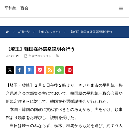
平和統一聯合
記事一覧
主催プロジェクト
【埼玉】韓国在外選挙説明会行う
【埼玉】韓国在外選挙説明会行う
2012.3.23
主催プロジェクト
【埼玉・柴崎】２月５日午後２時より、さいたま市の平和統一聯
合県連合会本部集会室にておいて、韓国籍の平和統一聯合会員や
新規定住者らに対して、韓国在外選挙説明会が行われた。
本国・韓国の国政に貢献すべきとの考えから、声をかけ、領事
館より領事をお呼びし、説明を受けた。
当日は埼玉のみならず、栃木、群馬からも足を運び、約７０人