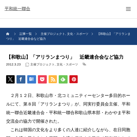
平和統一聯合
記事一覧
主催プロジェクト
,
文化・スポーツ
【和歌山】「アリランま
つり」 近畿連合会など協力
【和歌山】「アリランまつり」 近畿連合会など協力
2012.3.23
主催プロジェクト
,
文化・スポーツ
２月１２日、和歌山市・北コミュニティーセンター多目的ホー
ルにて、第８回「アリランまつり」が、同実行委員会主催、平和
統一聯合近畿連合会・平和統一聯合和歌山県本部・わかやま平和
交流会の協力で開催された。
これは韓国の文化をより多くの人達に紹介しながら、在日同胞