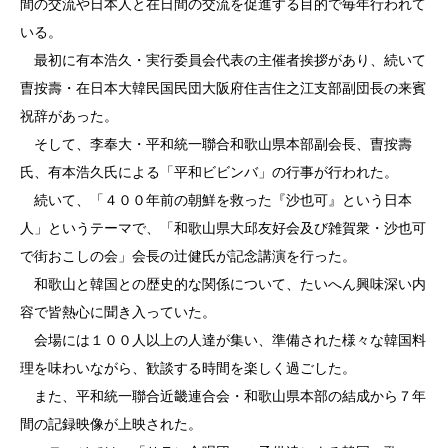
間の交流や日本人と在日間の交流を促進する目的で毎年行われて
いる。
最初に有本浩久・実行委員会代表の主催者挨拶があり、続いて
曺按壽・在日本大韓民国民団大阪府住吉住之江支部副団長の来賓
祝辞があった。
そして、李奉大・平和統一聯合和歌山県本部副会長、曺按壽
氏、有本浩久氏による「平和ビビンバ」の行事が行われた。
続いて、「４００年前の朝鮮を救った『沙也可』という日本
人」というテーマで、「和歌山県大邱友好会及び雑賀衆・沙也可
で街おこしの会」会長の辻健氏が記念講演を行った。
和歌山と韓国との歴史的な関係について、たいへん興味深い内
容で皆熱心に聞き入っていた。
会場には１００人以上の人達が集い、準備された様々な韓国料
理を味わいながら、歓談する時間を楽しく過ごした。
また、平和統一聯合近畿連合会・和歌山県本部の結成から７年
間の記録映像が上映された。