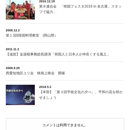
2016.12.19
第８連合会 「韓国フェスタ2016 in 名古屋」スタッ
フで協力…
2008.12.2
第１3回韓国料理教室 (岡山県）
2011.11.2
【滋賀】金源植事務総長講演「韓国人と日本人が仲良くする風土」
2008.9.29
西愛知地区ユリ会 映画上映会 開催
2018.5.2
【本部】「第３回平統文化の夕べ」、平和の花を咲か
せましょう
コメントは利用できません。