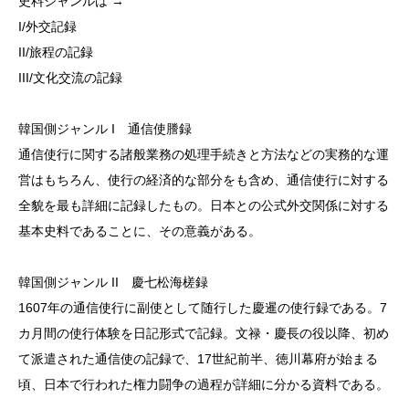
史料ジャンルは →
I/外交記録
II/旅程の記録
III/文化交流の記録
韓国側ジャンル I 通信使謄録
通信使行に関する諸般業務の処理手続きと方法などの実務的な運
営はもちろん、使行の経済的な部分をも含め、通信使行に対する
全貌を最も詳細に記録したもの。日本との公式外交関係に対する
基本史料であることに、その意義がある。
韓国側ジャンル II 慶七松海槎録
1607年の通信使行に副使として随行した慶暹の使行録である。7
カ月間の使行体験を日記形式で記録。文禄・慶長の役以降、初め
て派遣された通信使の記録で、17世紀前半、徳川幕府が始まる
頃、日本で行われた権力闘争の過程が詳細に分かる資料である。