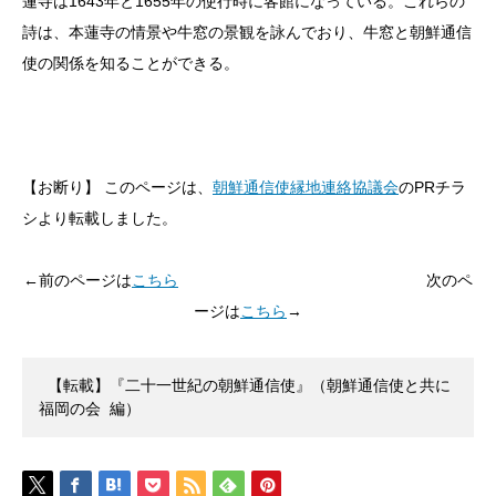
蓮寺は1643年と1655年の使行時に客館になっている。これらの
詩は、本蓮寺の情景や牛窓の景観を詠んでおり、牛窓と朝鮮通信
使の関係を知ることができる。
【お断り】 このページは、
朝鮮通信使縁地連絡協議会
のPRチラ
シより転載しました。
←前のページは
こちら
次のペ
ージは
こちら
→
 【転載】『二十一世紀の朝鮮通信使』（朝鮮通信使と共に 
福岡の会 編） 