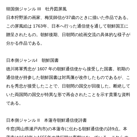
韓国側ジャンル III 牡丹図屏風
日本狩野派の画家、梅笑師信が37歳のときに描いた作品である。
この屏風絵は 1763年、日本へ行った通信使を通して朝鮮国王に
贈呈されたもの。朝鮮後期、日朝間の絵画交流の具体的な様子が
分かる作品である。
日本側ジャンルI 朝鮮国書
徳川将軍秀忠が 1607 年の朝鮮通信使から接受した国書。初期の
通信使が持参した朝鮮国書は対馬藩が改作したものであるが、こ
れを秀忠が接受したことで、日朝間の国交が回復した。断絶して
いた両国間の国交が特異な形で再会されたことを示す貴重な資料
である。
日本側ジャンル II 本蓮寺朝鮮通信使詩書
牛窓(岡山県瀬戸内市)の本蓮寺に伝わる朝鮮通信使の詩9点。本