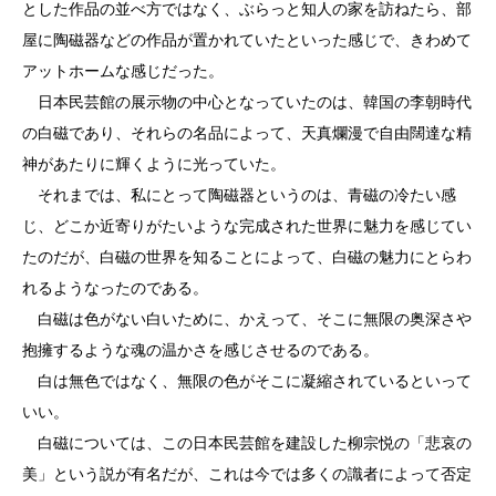
とした作品の並べ方ではなく、ぶらっと知人の家を訪ねたら、部
屋に陶磁器などの作品が置かれていたといった感じで、きわめて
アットホームな感じだった。
日本民芸館の展示物の中心となっていたのは、韓国の李朝時代
の白磁であり、それらの名品によって、天真爛漫で自由闊達な精
神があたりに輝くように光っていた。
それまでは、私にとって陶磁器というのは、青磁の冷たい感
じ、どこか近寄りがたいような完成された世界に魅力を感じてい
たのだが、白磁の世界を知ることによって、白磁の魅力にとらわ
れるようなったのである。
白磁は色がない白いために、かえって、そこに無限の奥深さや
抱擁するような魂の温かさを感じさせるのである。
白は無色ではなく、無限の色がそこに凝縮されているといって
いい。
白磁については、この日本民芸館を建設した柳宗悦の「悲哀の
美」という説が有名だが、これは今では多くの識者によって否定