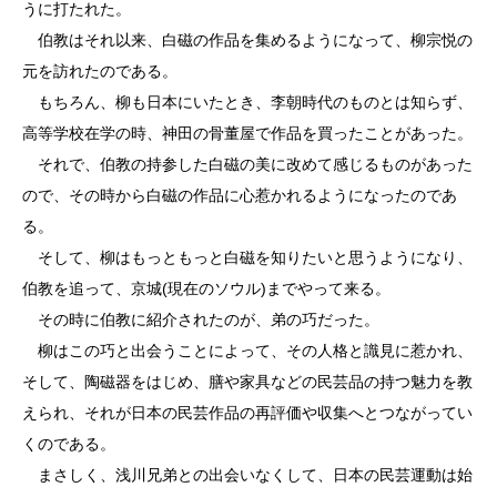
うに打たれた。
伯教はそれ以来、白磁の作品を集めるようになって、柳宗悦の
元を訪れたのである。
もちろん、柳も日本にいたとき、李朝時代のものとは知らず、
高等学校在学の時、神田の骨董屋で作品を買ったことがあった。
それで、伯教の持参した白磁の美に改めて感じるものがあった
ので、その時から白磁の作品に心惹かれるようになったのであ
る。
そして、柳はもっともっと白磁を知りたいと思うようになり、
伯教を追って、京城(現在のソウル)までやって来る。
その時に伯教に紹介されたのが、弟の巧だった。
柳はこの巧と出会うことによって、その人格と識見に惹かれ、
そして、陶磁器をはじめ、膳や家具などの民芸品の持つ魅力を教
えられ、それが日本の民芸作品の再評価や収集へとつながってい
くのである。
まさしく、浅川兄弟との出会いなくして、日本の民芸運動は始