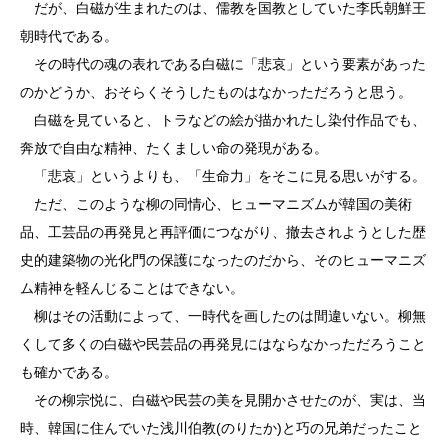
だが、白磁が生まれたのは、儒教を国教としていた李氏朝鮮王
朝時代である。
その時代の魂の表れである白磁に「悲哀」という要素があった
のかどうか、おそらくそうしたものはなかっただろうと思う。
白磁を見ていると、トラなどの絵が描かれたし染付作品でも、
奔放で自由な精神、たくましい命の発現がある。
「悲哀」というよりも、「生命力」をそこに見る思いがする。
ただ、このような柳の同情心、ヒューマニズムが韓国の美術
品、工芸品の再発見と再評価につながり、撤去されようとした歴
史的建築物の光化門の保護になったのだから、そのヒューマニズ
ム精神を軽んじることはできない。
柳はその活動によって、一時代を画したのは間違いない。柳無
くして多くの白磁や民芸品の再発見にはならなかっただろうこと
も確かである。
その柳宗悦に、白磁や民芸の美を見開かさせたのが、実は、当
時、韓国に住んでいた浅川伯教(のりたか)と巧の兄弟だったこと