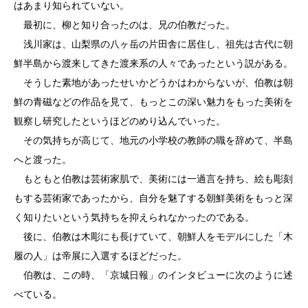
はあまり知られていない。
最初に、柳と知り合ったのは、兄の伯教だった。
浅川家は、山梨県の八ヶ岳の片田舎に居住し、祖先は古代に朝
鮮半島から渡来してきた渡来系の人々であったという説がある。
そうした素地があったせいかどうかはわからないが、伯教は朝
鮮の青磁などの作品を見て、もっとこの深い魅力をもった美術を
観察し研究したというほどのめり込んでいった。
その気持ちが高じて、地元の小学校の教師の職を辞めて、半島
へと渡った。
もともと伯教は芸術家肌で、美術には一過言を持ち、絵も彫刻
もする芸術家であったから、自分を魅了する朝鮮美術をもっと深
く知りたいという気持ちを抑えられなかったのである。
後に、伯教は木彫にも長けていて、朝鮮人をモデルにした「木
履の人」は帝展に入選するほどだった。
伯教は、この時、「京城日報」のインタビューに次のように述
べている。