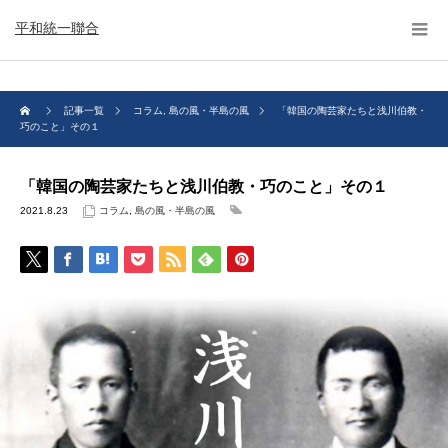
平和統一聯合
記事一覧
コラム
,
島の風・半島の風
「韓国の陶芸家たちと浅川伯教・
巧のこと」その１
「韓国の陶芸家たちと浅川伯教・巧のこと」その１
2021.8.23
コラム
,
島の風・半島の風