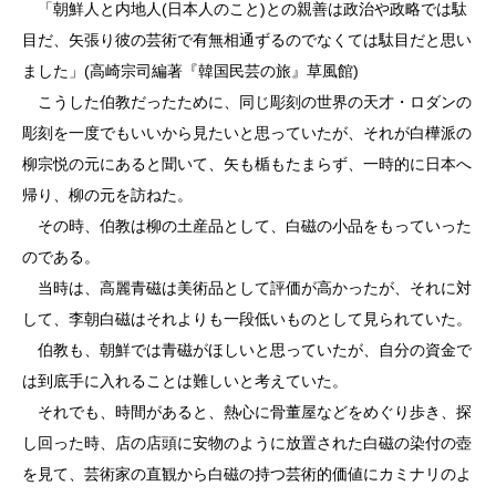
「朝鮮人と内地人(日本人のこと)との親善は政治や政略では駄
目だ、矢張り彼の芸術で有無相通ずるのでなくては駄目だと思い
ました」(高崎宗司編著『韓国民芸の旅』草風館)
こうした伯教だったために、同じ彫刻の世界の天才・ロダンの
彫刻を一度でもいいから見たいと思っていたが、それが白樺派の
柳宗悦の元にあると聞いて、矢も楯もたまらず、一時的に日本へ
帰り、柳の元を訪ねた。
その時、伯教は柳の土産品として、白磁の小品をもっていった
のである。
当時は、高麗青磁は美術品として評価が高かったが、それに対
して、李朝白磁はそれよりも一段低いものとして見られていた。
伯教も、朝鮮では青磁がほしいと思っていたが、自分の資金で
は到底手に入れることは難しいと考えていた。
それでも、時間があると、熱心に骨董屋などをめぐり歩き、探
し回った時、店の店頭に安物のように放置された白磁の染付の壺
を見て、芸術家の直観から白磁の持つ芸術的価値にカミナリのよ